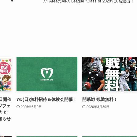
X1 AreaのAll-X League ''Class of 2023''に8名選出！
日開催
7/5(日)無料招待＆体験会開催！
開幕戦 観戦無料！
ツフェ
2026年6月2日
2026年3月30日
いただ
知らせ