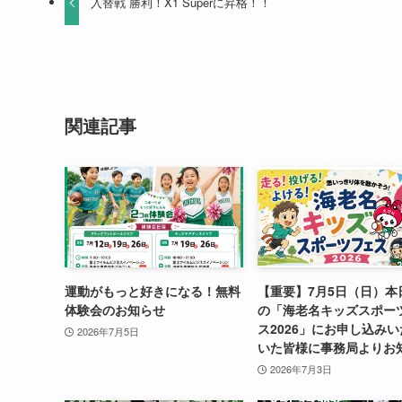
入替戦 勝利！X1 Superに昇格！！
関連記事
運動がもっと好きになる！無料
【重要】7月5日（日）本
体験会のお知らせ
の「海老名キッズスポー
ス2026」にお申し込み
2026年7月5日
いた皆様に事務局よりお
2026年7月3日